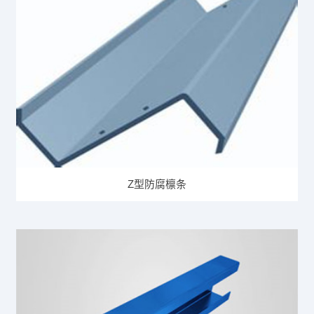
Z型防腐檩条