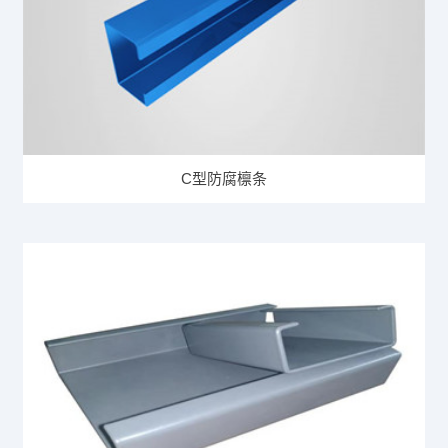
C型防腐檩条